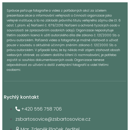
Správce pořizuje fotografie a videa z pořádaných akcí za účelem
prezentace akce a informování veřejnosti o činnosti organizace jako
veřejné instituce, a to na základě právního titulu veřejného zájmu dle čl. 6
odst. 1, písm. e) Nařízení č. 679/2016 Nařízení o ochraně fyzických osob v
souvislosti se zpracováním osobních údajů. Organizace neposkytuje
třetím osobám licenci k užití autorského díla dle zákona č. 121/2000 Sb. o
právu autorském. Pořízená videa a fotografie je možné stahovat a užívat
pouze v souladu s aktuálně účinným zněním zákona č. 121/2000 Sb. o
právu autorském. V případě toho, že by někdo měl zájem stahovat obsah
webových stránek za účelem dalšího šíření či rozmnožování, je potřeba
zajistit si souhlas dokumentovaných osob. Organizace nenese
odpovědnost za užívání a další zveřejnění fotografií a videí třetími
osobami.
Rychlý kontakt
+420 556 758 706
zsbartosovice@zsbartosovice.cz
Mgr. Zdeněk Plaček, ředitel