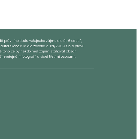
 právního titulu veřejného zájmu dle čl. 6 odst. 1,
 autorského díla dle zákona č. 121/2000 Sb. o právu
dě toho, že by někdo měl zájem stahovat obsah
zveřejnění fotografií a videí třetími osobami.