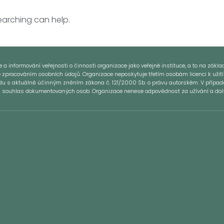
searching can help.
 informování veřejnosti o činnosti organizace jako veřejné instituce, a to na základě
e zpracováním osobních údajů. Organizace neposkytuje třetím osobám licenci k užití
ladu s aktuálně účinným zněním zákona č. 121/2000 Sb. o právu autorském. V přípa
si souhlas dokumentovaných osob. Organizace nenese odpovědnost za užívání a další 