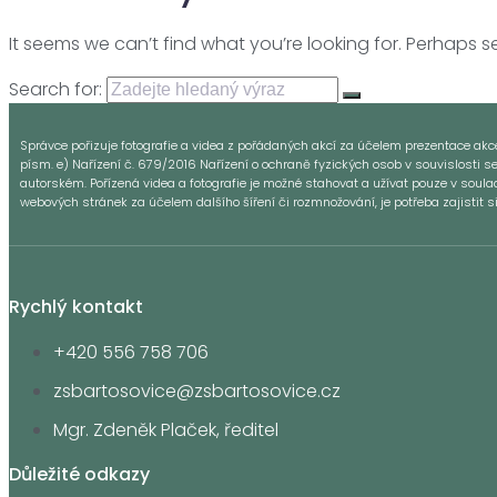
It seems we can’t find what you’re looking for. Perhaps 
Search for:
Správce pořizuje fotografie a videa z pořádaných akcí za účelem prezentace akce a
písm. e) Nařízení č. 679/2016 Nařízení o ochraně fyzických osob v souvislosti s
autorském. Pořízená videa a fotografie je možné stahovat a užívat pouze v sou
webových stránek za účelem dalšího šíření či rozmnožování, je potřeba zajistit 
Rychlý kontakt
+420 556 758 706
zsbartosovice@zsbartosovice.cz
Mgr. Zdeněk Plaček, ředitel
Důležité odkazy