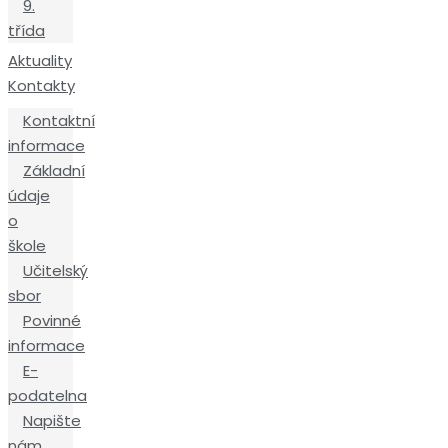
9.
třída
Aktuality
Kontakty
Kontaktní
informace
Základní
údaje
o
škole
Učitelský
sbor
Povinné
informace
E-
podatelna
Napište
nám