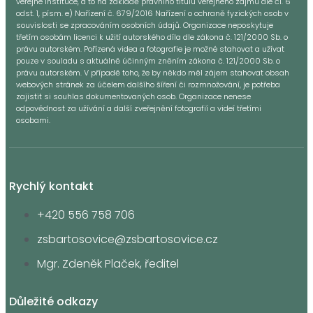
veřejné instituce, a to na základě právního titulu veřejného zájmu dle čl. 6
odst. 1, písm. e) Nařízení č. 679/2016 Nařízení o ochraně fyzických osob v
souvislosti se zpracováním osobních údajů. Organizace neposkytuje
třetím osobám licenci k užití autorského díla dle zákona č. 121/2000 Sb. o
právu autorském. Pořízená videa a fotografie je možné stahovat a užívat
pouze v souladu s aktuálně účinným zněním zákona č. 121/2000 Sb. o
právu autorském. V případě toho, že by někdo měl zájem stahovat obsah
webových stránek za účelem dalšího šíření či rozmnožování, je potřeba
zajistit si souhlas dokumentovaných osob. Organizace nenese
odpovědnost za užívání a další zveřejnění fotografií a videí třetími
osobami.
Rychlý kontakt
+420 556 758 706
zsbartosovice@zsbartosovice.cz
Mgr. Zdeněk Plaček, ředitel
Důležité odkazy