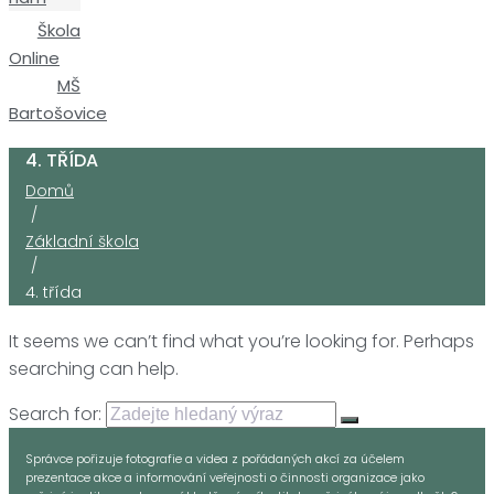
Škola
Online
MŠ
Bartošovice
4. TŘÍDA
Domů
/
Základní škola
/
4. třída
It seems we can’t find what you’re looking for. Perhaps
searching can help.
Search for:
Správce pořizuje fotografie a videa z pořádaných akcí za účelem
prezentace akce a informování veřejnosti o činnosti organizace jako