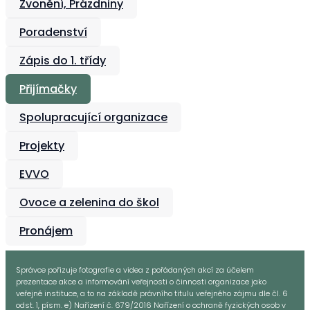
Zvonění, Prázdniny
Poradenství
Zápis do 1. třídy
Přijímačky
Spolupracující organizace
Projekty
EVVO
Ovoce a zelenina do škol
Pronájem
Správce pořizuje fotografie a videa z pořádaných akcí za účelem
prezentace akce a informování veřejnosti o činnosti organizace jako
veřejné instituce, a to na základě právního titulu veřejného zájmu dle čl. 6
odst. 1, písm. e) Nařízení č. 679/2016 Nařízení o ochraně fyzických osob v