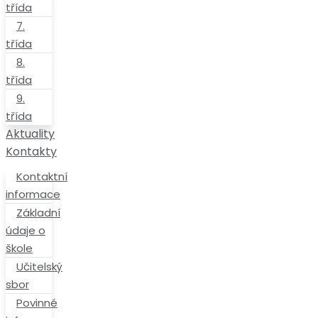
třída
7.
třída
8.
třída
9.
třída
Aktuality
Kontakty
Kontaktní
informace
Základní
údaje o
škole
Učitelský
sbor
Povinné