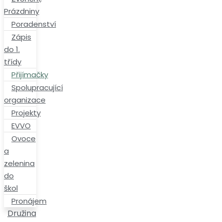
Prázdniny
Poradenství
Zápis
do 1.
třídy
Přijímačky
Spolupracující
organizace
Projekty
EVVO
Ovoce
a
zelenina
do
škol
Pronájem
Družina