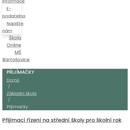
informace
E-
podatelna
Napište
nám
Škola
Online
MŠ
Bartošovice
PŘIJÍMAČKY
Domů
/
Základní škola
/
Přijímačky
Přijímací řízení na střední školy pro školní rok