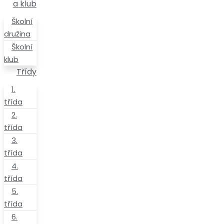
a klub
Školní
družina
Školní
klub
Třídy
1.
třída
2.
třída
3.
třída
4.
třída
5.
třída
6.