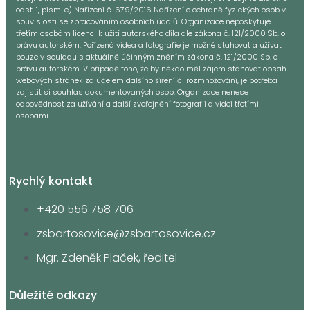
odst. 1, písm. e) Nařízení č. 679/2016 Nařízení o ochraně fyzických osob v
souvislosti se zpracováním osobních údajů. Organizace neposkytuje
třetím osobám licenci k užití autorského díla dle zákona č. 121/2000 Sb. o
právu autorském. Pořízená videa a fotografie je možné stahovat a užívat
pouze v souladu s aktuálně účinným zněním zákona č. 121/2000 Sb. o
právu autorském. V případě toho, že by někdo měl zájem stahovat obsah
webových stránek za účelem dalšího šíření či rozmnožování, je potřeba
zajistit si souhlas dokumentovaných osob. Organizace nenese
odpovědnost za užívání a další zveřejnění fotografií a videí třetími
osobami.
Rychlý kontakt
+420 556 758 706
zsbartosovice@zsbartosovice.cz
Mgr. Zdeněk Plaček, ředitel
Důležité odkazy