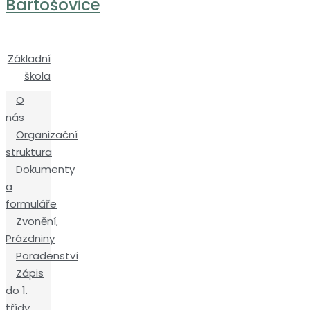
Bartošovice
Základní
škola
O
nás
Organizační
struktura
Dokumenty
a
formuláře
Zvonění,
Prázdniny
Poradenství
Zápis
do 1.
třídy