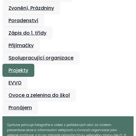
Zvonění, Prázdniny
Poradenství
Zápis do 1. třídy
Přijímačky
Spolupracující organizace
Projekty
EVVO
Ovoce a zelenina do škol
Pronájem
Správce pořizuje fotografie a videa z pořádaných akcí za účelem
prezentace akce a informování veřejnosti o činnosti organizace jako
veřejné instituce, a to na základě právního titulu veřejného zájmu dle čl. 6