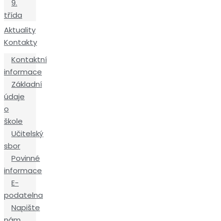
9.
třída
Aktuality
Kontakty
Kontaktní
informace
Základní
údaje
o
škole
Učitelský
sbor
Povinné
informace
E-
podatelna
Napište
nám