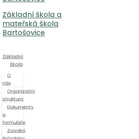
Základní
škola
O
nás
Organizační
struktura
Dokumenty
a
formuláře
Zvonění,
Prázdniny
Poradenství
Zápis
do 1.
třídy
Přijímačky