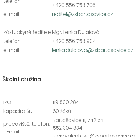
e-mail
reditel@zsbartosovice.cz
zástupkyně ředitele
Mgr. Lenka Dulaiová
telefon
+420 556 758 904
e-mail
lenka.dulaiova@zsbartosovice.cz
Školní družina
IZO
119 800 284
kapacita ŠD
60 žáků
pracoviště, telefon, e-
Bartošovice 11, 742 54
mail
552 304 834
lucie.valentova@zsbartosovice
.cz