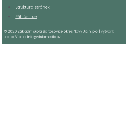
Prohlášení o přístupnosti
GDPR
Struktura stránek
Přihlásit se
© 2020 Základní škola Bartošovice okres Nový Jičín, p.o. | vytvořil:
Jakub Vrzala, info@visiamedia.cz