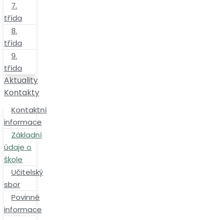
třída
Aktuality
Kontakty
Kontaktní
informace
Základní
údaje
o
škole
Učitelský
sbor
Povinné
informace
E-
podatelna
Napište
nám