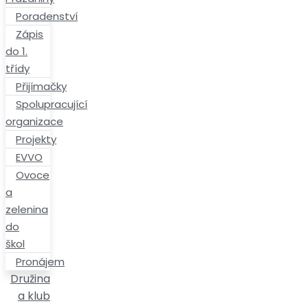
Spolupracující
organizace
Projekty
EVVO
Ovoce
a
zelenina
do
škol
Pronájem
Družina
a klub
Školní
družina
Školní
klub
Třídy