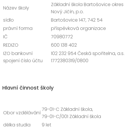
právní forma
příspěvková organizace
IČ
70980772
REDIZO
600 138 402
IZO bankovní spojení
102 232 954 Česká spořitelna, a.s.
číslo účtu
1772380319/0800
Hlavní činnost školy
Obor vzdělávání
79-01-C Základní škola,
79-01-C/001 Základní škola
délka studia
9 let