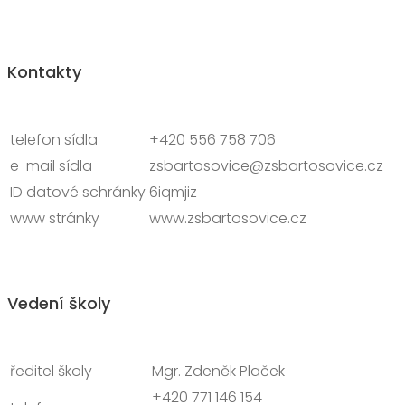
Kontakty
telefon sídla
+420 556 758 706
e-mail sídla
zsbartosovice@zsbartosovice.cz
ID datové schránky
6iqmjiz
www stránky
www.zsbartosovice.cz
Vedení školy
ředitel školy
Mgr. Zdeněk Plaček
telefon
+420 771 146 154
+420 556 758 706