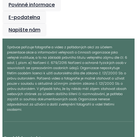
Učitelský sbor
Povinné informace
E-podatelna
Napište nám
Správce pořizuje fotografie a videa z pořádaných akcí za účelem
prezentace akce a informování veřejnosti o činnosti organizace jako
veřejné instituce, a to na základě právního titulu veřejného zájmu dle čl. 6
odst. 1, písm. e) Nařízení č. 679/2016 Nařízení o ochraně fyzických osob v
souvislosti se zpracováním osobních údajů. Organizace neposkytuje
třetím osobám licenci k užití autorského díla dle zákona č. 121/2000 Sb. o
právu autorském. Pořízená videa a fotografie je možné stahovat a užívat
pouze v souladu s aktuálně účinným zněním zákona č. 121/2000 Sb. o
právu autorském. V případě toho, že by někdo měl zájem stahovat obsah
webových stránek za účelem dalšího šíření či rozmnožování, je potřeba
zajistit si souhlas dokumentovaných osob. Organizace nenese
odpovědnost za užívání a další zveřejnění fotografií a videí třetími
osobami.