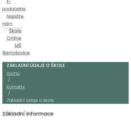
Škola
Online
MŠ
Bartošovice
ZÁKLADNÍ ÚDAJE O ŠKOLE
Domů
/
Kontakty
/
Základní údaje o škole
Základní informace
Název školy
Základní škola Bartošovice okres
Nový Jičín, p.o.
sídlo
Bartošovice 147, 742 54