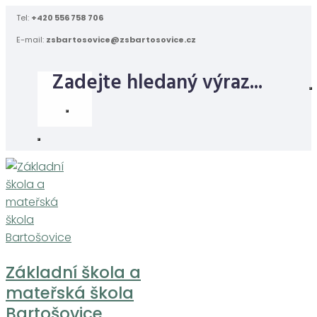
Skip
Tel:
+420 556 758 706
to
E-mail:
zsbartosovice@zsbartosovice.cz
content
Základní škola a
mateřská škola
Bartošovice