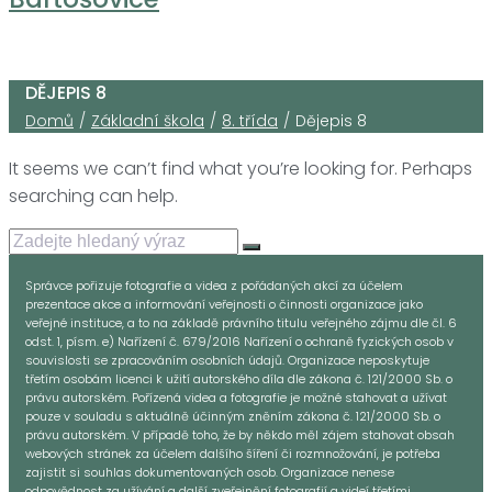
DĚJEPIS 8
/
/
/
Domů
Základní škola
8. třída
Dějepis 8
It seems we can’t find what you’re looking for. Perhaps
searching can help.
Search
for:
Správce pořizuje fotografie a videa z pořádaných akcí za účelem
prezentace akce a informování veřejnosti o činnosti organizace jako
veřejné instituce, a to na základě právního titulu veřejného zájmu dle čl. 6
odst. 1, písm. e) Nařízení č. 679/2016 Nařízení o ochraně fyzických osob v
souvislosti se zpracováním osobních údajů. Organizace neposkytuje
třetím osobám licenci k užití autorského díla dle zákona č. 121/2000 Sb. o
právu autorském. Pořízená videa a fotografie je možné stahovat a užívat
pouze v souladu s aktuálně účinným zněním zákona č. 121/2000 Sb. o
právu autorském. V případě toho, že by někdo měl zájem stahovat obsah
webových stránek za účelem dalšího šíření či rozmnožování, je potřeba
zajistit si souhlas dokumentovaných osob. Organizace nenese
odpovědnost za užívání a další zveřejnění fotografií a videí třetími