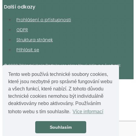
Další odkazy
Prohlášení o přístupnosti
GDPR
Struktura stránek
Přihlásit se
© 2020 Základní škola Bartošovice okres Nový Jičín, p.o. | vytvořil:
Jakub Vrzala, info@visiamedia.cz
Tento web používá technické soubory cookies,
které jsou nezbytné pro správné fungování webu
a všech funkcí, které nabízí. Z tohoto důvodu
technické cookies nemohou být individuálně
deaktivovány nebo aktivovány. Používáním
tohoto webu s tím souhlasíte.
Více informací
Souhlasím