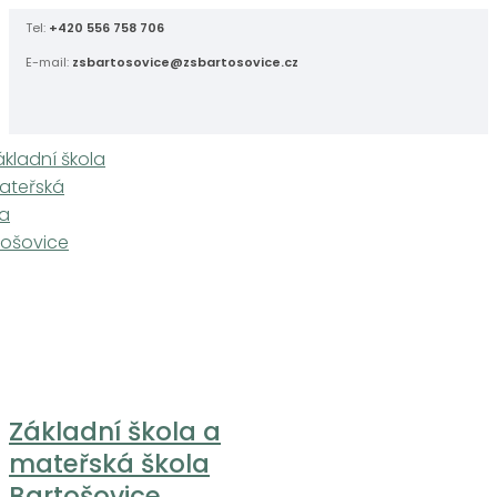
Skip
Tel:
+420 556 758 706
to
E-mail:
zsbartosovice@zsbartosovice.cz
content
Základní škola a
mateřská škola
Bartošovice