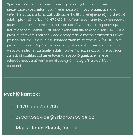
Správce pořizuje fotografie a videa z pořádaných akcí za účelem
prezentace akce a informování veřejnosti o činnosti organizace jako
veřejné instituce, a to na základě právního titulu veřejného zájmu dle čl. 6
odst. 1, písm. e) Nařízení č. 679/2016 Nařízení o ochraně fyzických osob v
souvislosti se zpracováním osobních údajů. Organizace neposkytuje
třetím osobám licenci k užití autorského díla dle zákona č. 121/2000 Sb. o
právu autorském. Pořízená videa a fotografie je možné stahovat a užívat
pouze v souladu s aktuálně účinným zněním zákona č. 121/2000 Sb. o
právu autorském. V případě toho, že by někdo měl zájem stahovat obsah
webových stránek za účelem dalšího šíření či rozmnožování, je potřeba
zajistit si souhlas dokumentovaných osob. Organizace nenese
odpovědnost za užívání a další zveřejnění fotografií a videí třetími
osobami.
Rychlý kontakt
+420 556 758 706
zsbartosovice@zsbartosovice.cz
Mgr. Zdeněk Plaček, ředitel