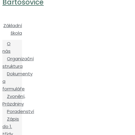
Bartošovice
Základní
škola
O
nás
Organizační
struktura
Dokumenty
a
formuláře
Zvonění,
Prázdniny
Poradenství
Zápis
do 1.
třídy