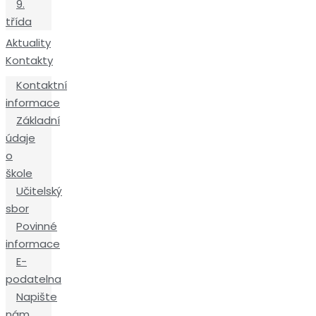
9.
třída
Aktuality
Kontakty
Kontaktní
informace
Základní
údaje
o
škole
Učitelský
sbor
Povinné
informace
E-
podatelna
Napište
nám