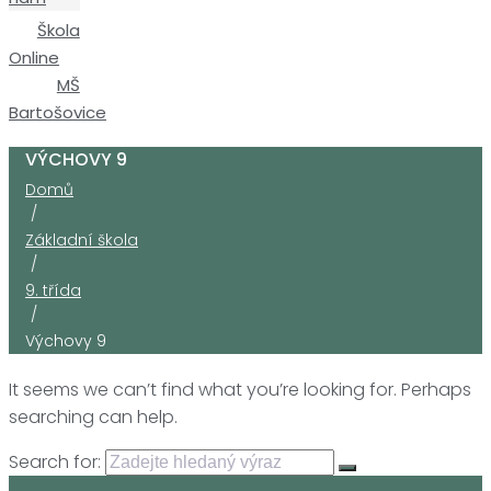
Škola
Online
MŠ
Bartošovice
VÝCHOVY 9
Domů
/
Základní škola
/
9. třída
/
Výchovy 9
It seems we can’t find what you’re looking for. Perhaps
searching can help.
Search for: