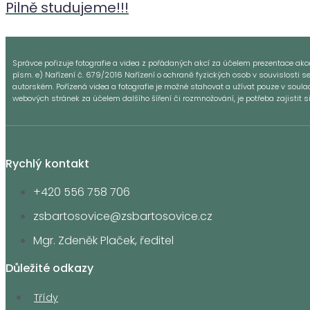
Pilně studujeme!!!
Správce pořizuje fotografie a videa z pořádaných akcí za účelem prezentace akce a
písm. e) Nařízení č. 679/2016 Nařízení o ochraně fyzických osob v souvislosti s
autorském. Pořízená videa a fotografie je možné stahovat a užívat pouze v sou
webových stránek za účelem dalšího šíření či rozmnožování, je potřeba zajistit 
Rychlý kontakt
+420 556 758 706
zsbartosovice@zsbartosovice.cz
Mgr. Zdeněk Plaček, ředitel
Důležité odkazy
Třídy