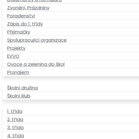
Zvonění, Prázdniny
Poradenství
Zápis do 1. třídy
Přijímačky
Spolupracující organizace
Projekty
EVVO
Ovoce a zelenina do škol
Pronájem
Školní družina
Školní klub
1. třída
2. třída
3. třída
4. třída