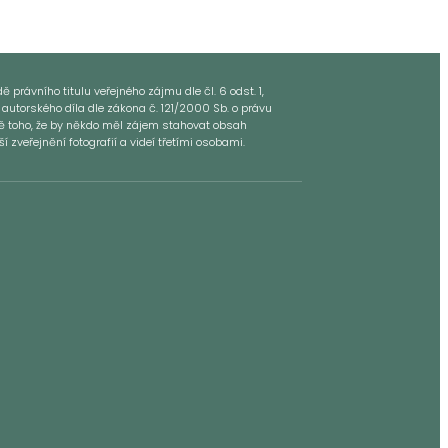
 právního titulu veřejného zájmu dle čl. 6 odst. 1,
 autorského díla dle zákona č. 121/2000 Sb. o právu
dě toho, že by někdo měl zájem stahovat obsah
zveřejnění fotografií a videí třetími osobami.