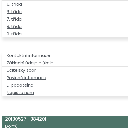
5. třída
6. třída
7. třída
8. třída
9. třída
Kontaktní informace
Základní údaje o škole
Učitelský sbor
Povinné informace
E-podatelna
Napište nám
20190527_084201
Domů