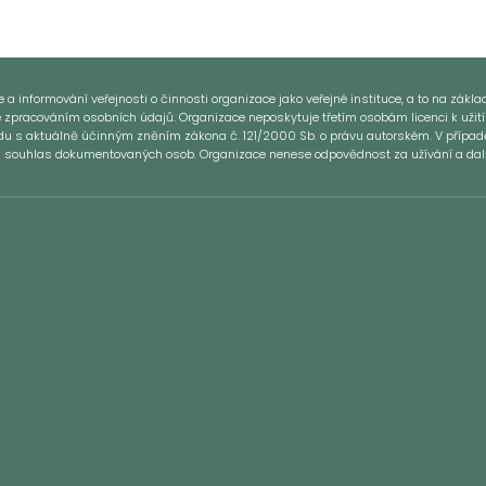
 informování veřejnosti o činnosti organizace jako veřejné instituce, a to na základě
e zpracováním osobních údajů. Organizace neposkytuje třetím osobám licenci k užití
ladu s aktuálně účinným zněním zákona č. 121/2000 Sb. o právu autorském. V přípa
si souhlas dokumentovaných osob. Organizace nenese odpovědnost za užívání a další 