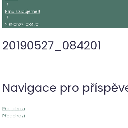
/
Pilně studujeme!!!
/
20190527_084201
20190527_084201
Navigace pro příspěv
Předchozí
Předchozí