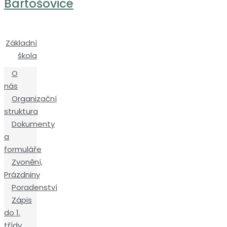
Bartošovice
Základní
škola
O
nás
Organizační
struktura
Dokumenty
a
formuláře
Zvonění,
Prázdniny
Poradenství
Zápis
do 1.
třídy