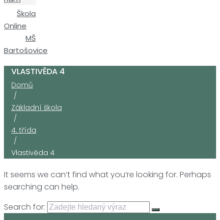
Škola
Online
MŠ
Bartošovice
VLASTIVĚDA 4
Domů
/
Základní škola
/
4. třída
/
Vlastivěda 4
It seems we can’t find what you’re looking for. Perhaps
searching can help.
Search for: