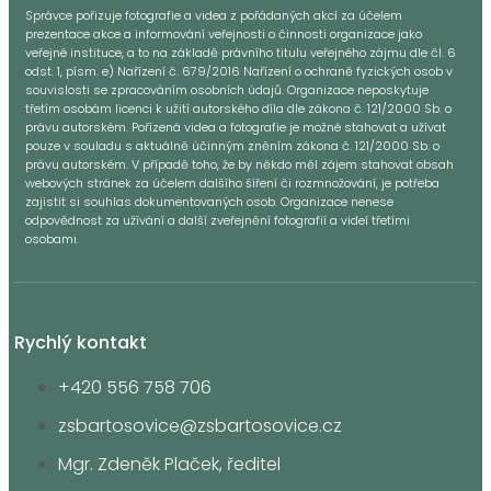
Správce pořizuje fotografie a videa z pořádaných akcí za účelem
prezentace akce a informování veřejnosti o činnosti organizace jako
veřejné instituce, a to na základě právního titulu veřejného zájmu dle čl. 6
odst. 1, písm. e) Nařízení č. 679/2016 Nařízení o ochraně fyzických osob v
souvislosti se zpracováním osobních údajů. Organizace neposkytuje
třetím osobám licenci k užití autorského díla dle zákona č. 121/2000 Sb. o
právu autorském. Pořízená videa a fotografie je možné stahovat a užívat
pouze v souladu s aktuálně účinným zněním zákona č. 121/2000 Sb. o
právu autorském. V případě toho, že by někdo měl zájem stahovat obsah
webových stránek za účelem dalšího šíření či rozmnožování, je potřeba
zajistit si souhlas dokumentovaných osob. Organizace nenese
odpovědnost za užívání a další zveřejnění fotografií a videí třetími
osobami.
Rychlý kontakt
+420 556 758 706
zsbartosovice@zsbartosovice.cz
Mgr. Zdeněk Plaček, ředitel