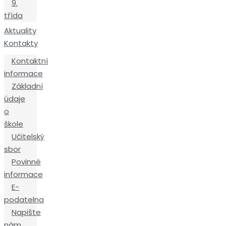
9.
třída
Aktuality
Kontakty
Kontaktní
informace
Základní
údaje
o
škole
Učitelský
sbor
Povinné
informace
E-
podatelna
Napište
nám