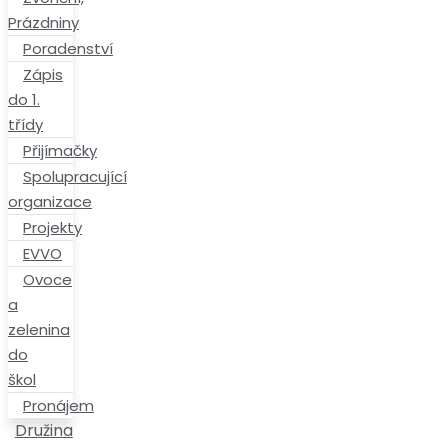
Prázdniny
Poradenství
Zápis
do 1.
třídy
Přijímačky
Spolupracující
organizace
Projekty
EVVO
Ovoce
a
zelenina
do
škol
Pronájem
Družina