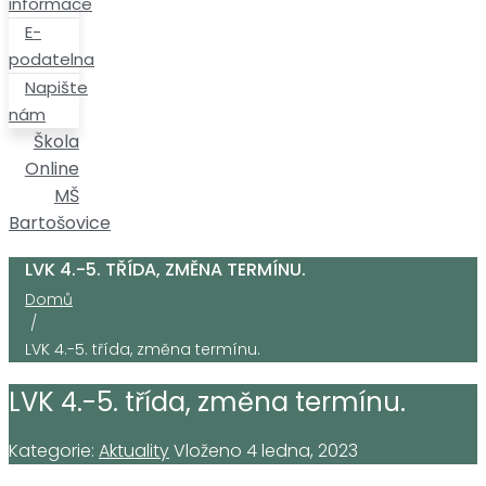
informace
E-
podatelna
Napište
nám
Škola
Online
MŠ
Bartošovice
LVK 4.-5. TŘÍDA, ZMĚNA TERMÍNU.
Domů
/
LVK 4.-5. třída, změna termínu.
LVK 4.-5. třída, změna termínu.
Kategorie:
Aktuality
Vloženo
4 ledna, 2023