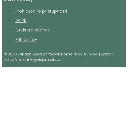
Prohlášení o přístupnosti
GDPR
Struktura stránek
Přihlásit se
© 2020 Základní škola Bartošovice okres Nový Jičín, p.o. | vytvořil:
Jakub Vrzala, info@visiamedia.cz