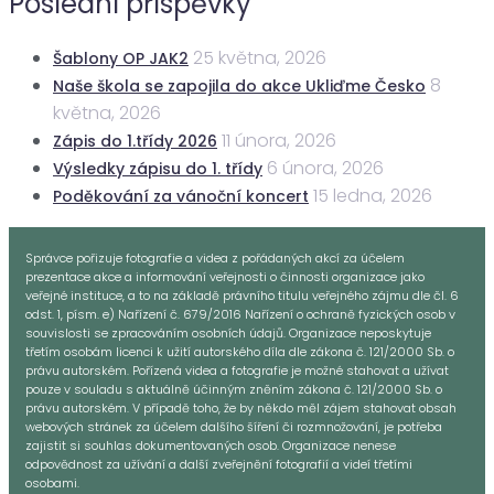
Poslední příspěvky
25 května, 2026
Šablony OP JAK2
8
Naše škola se zapojila do akce Ukliďme Česko
května, 2026
11 února, 2026
Zápis do 1.třídy 2026
6 února, 2026
Výsledky zápisu do 1. třídy
15 ledna, 2026
Poděkování za vánoční koncert
Správce pořizuje fotografie a videa z pořádaných akcí za účelem
prezentace akce a informování veřejnosti o činnosti organizace jako
veřejné instituce, a to na základě právního titulu veřejného zájmu dle čl. 6
odst. 1, písm. e) Nařízení č. 679/2016 Nařízení o ochraně fyzických osob v
souvislosti se zpracováním osobních údajů. Organizace neposkytuje
třetím osobám licenci k užití autorského díla dle zákona č. 121/2000 Sb. o
právu autorském. Pořízená videa a fotografie je možné stahovat a užívat
pouze v souladu s aktuálně účinným zněním zákona č. 121/2000 Sb. o
právu autorském. V případě toho, že by někdo měl zájem stahovat obsah
webových stránek za účelem dalšího šíření či rozmnožování, je potřeba
zajistit si souhlas dokumentovaných osob. Organizace nenese
odpovědnost za užívání a další zveřejnění fotografií a videí třetími
osobami.