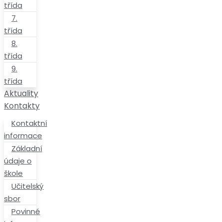
třída
7.
třída
8.
třída
9.
třída
Aktuality
Kontakty
Kontaktní
informace
Základní
údaje o
škole
Učitelský
sbor
Povinné