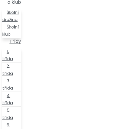
a klub
Školní
družina
Školní
klub
Třídy
1.
třída
2.
třída
3.
třída
4.
třída
5.
třída
6.