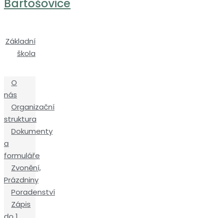
Bartošovice
Základní
škola
O
nás
Organizační
struktura
Dokumenty
a
formuláře
Zvonění,
Prázdniny
Poradenství
Zápis
do 1.