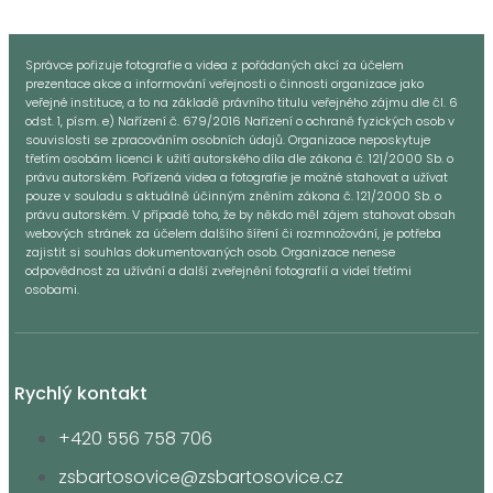
Správce pořizuje fotografie a videa z pořádaných akcí za účelem
prezentace akce a informování veřejnosti o činnosti organizace jako
veřejné instituce, a to na základě právního titulu veřejného zájmu dle čl. 6
odst. 1, písm. e) Nařízení č. 679/2016 Nařízení o ochraně fyzických osob v
souvislosti se zpracováním osobních údajů. Organizace neposkytuje
třetím osobám licenci k užití autorského díla dle zákona č. 121/2000 Sb. o
právu autorském. Pořízená videa a fotografie je možné stahovat a užívat
pouze v souladu s aktuálně účinným zněním zákona č. 121/2000 Sb. o
právu autorském. V případě toho, že by někdo měl zájem stahovat obsah
webových stránek za účelem dalšího šíření či rozmnožování, je potřeba
zajistit si souhlas dokumentovaných osob. Organizace nenese
odpovědnost za užívání a další zveřejnění fotografií a videí třetími
osobami.
Rychlý kontakt
+420 556 758 706
zsbartosovice@zsbartosovice.cz