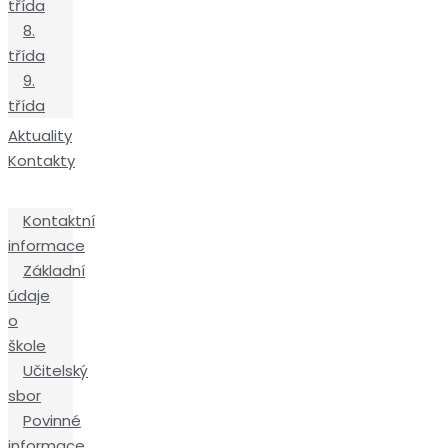
třída
8.
třída
9.
třída
Aktuality
Kontakty
Kontaktní
informace
Základní
údaje
o
škole
Učitelský
sbor
Povinné
informace