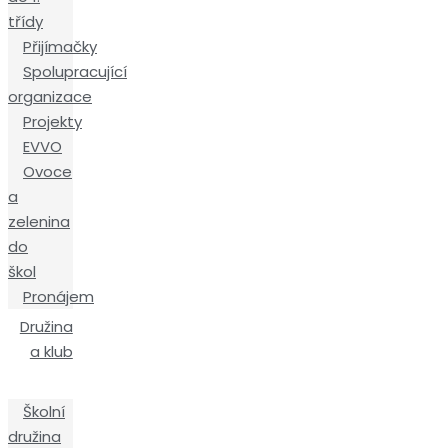
třídy
Přijímačky
Spolupracující
organizace
Projekty
EVVO
Ovoce
a
zelenina
do
škol
Pronájem
Družina
a klub
Školní
družina