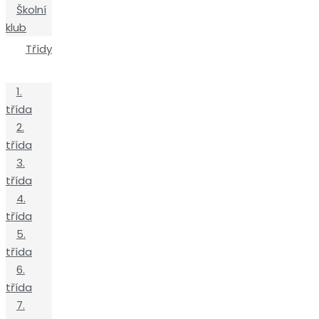
Školní
klub
Třídy
1.
třída
2.
třída
3.
třída
4.
třída
5.
třída
6.
třída
7.