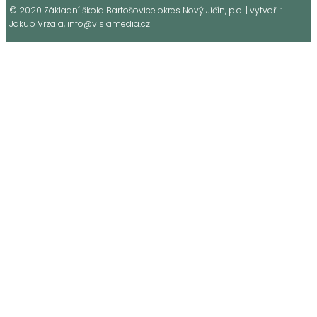
© 2020 Základní škola Bartošovice okres Nový Jičín, p.o. | vytvořil:
Jakub Vrzala, info@visiamedia.cz