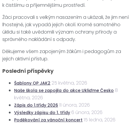
k čistšímu a příjemnějšímu prostředí.
Žáci pracovali s velkým nasazením a ukázali, že jim není
lhostejné, jak vypadá jejich okolí. Kromě samotného
úklidu si také uvědomili význam ochrany přírody a
správného nakládání s odpady.
Děkujeme všem zapojeným žákům i pedagogům za
jejich aktivní přístup.
Poslední příspěvky
25 května, 2026
Šablony OP JAK2
8
Naše škola se zapojila do akce Ukliďme Česko
května, 2026
11 února, 2026
Zápis do 1.třídy 2026
6 února, 2026
Výsledky zápisu do 1. třídy
15 ledna, 2026
Poděkování za vánoční koncert