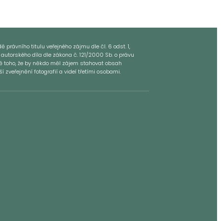
 právního titulu veřejného zájmu dle čl. 6 odst. 1,
 autorského díla dle zákona č. 121/2000 Sb. o právu
dě toho, že by někdo měl zájem stahovat obsah
zveřejnění fotografií a videí třetími osobami.