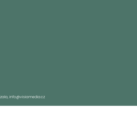
Vrzala, info@visiamedia.cz