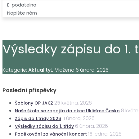
E-podatelna
Napište nám
Výsledky zápisu do 1. t
Kategorie:
Aktuality
Vloženo
6 února, 2026
Poslední příspěvky
25 května, 2026
Šablony OP JAK2
8 květn
Naše škola se zapojila do akce Ukliďme Česko
11 února, 2026
Zápis do 1.třídy 2026
6 února, 2026
Výsledky zápisu do 1. třídy
15 ledna, 2026
Poděkování za vánoční koncert