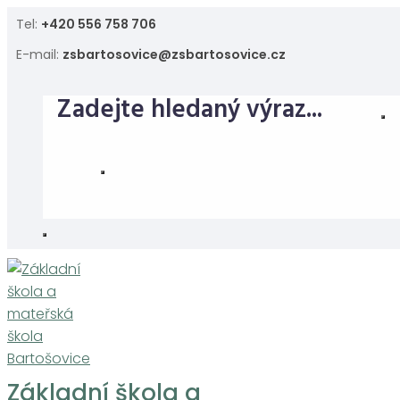
Skip
Tel:
+420 556 758 706
to
E-mail:
zsbartosovice@zsbartosovice.cz
content
Základní škola a