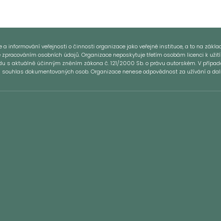
 informování veřejnosti o činnosti organizace jako veřejné instituce, a to na základě
e zpracováním osobních údajů. Organizace neposkytuje třetím osobám licenci k užití
ladu s aktuálně účinným zněním zákona č. 121/2000 Sb. o právu autorském. V přípa
si souhlas dokumentovaných osob. Organizace nenese odpovědnost za užívání a další 