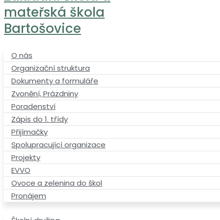
mateřská škola
Bartošovice
O nás
Organizační struktura
Dokumenty a formuláře
Zvonění, Prázdniny
Poradenství
Zápis do 1. třídy
Přijímačky
Spolupracující organizace
Projekty
EVVO
Ovoce a zelenina do škol
Pronájem