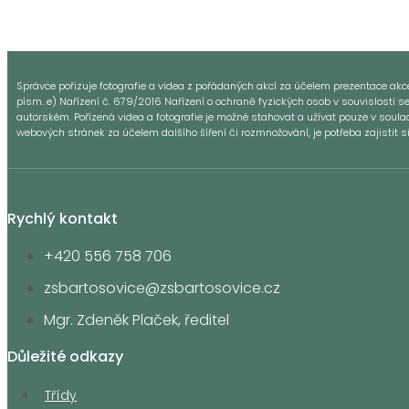
Správce pořizuje fotografie a videa z pořádaných akcí za účelem prezentace akce a
písm. e) Nařízení č. 679/2016 Nařízení o ochraně fyzických osob v souvislosti s
autorském. Pořízená videa a fotografie je možné stahovat a užívat pouze v sou
webových stránek za účelem dalšího šíření či rozmnožování, je potřeba zajistit 
Rychlý kontakt
+420 556 758 706
zsbartosovice@zsbartosovice.cz
Mgr. Zdeněk Plaček, ředitel
Důležité odkazy
Třídy