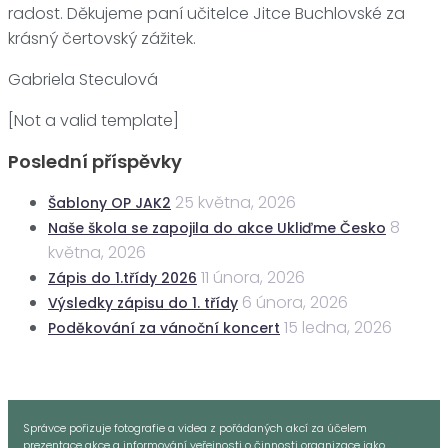
radost. Děkujeme paní učitelce Jitce Buchlovské za
krásný čertovský zážitek.
Gabriela Steculová
[Not a valid template]
Poslední příspěvky
25 května, 2026
Šablony OP JAK2
8
Naše škola se zapojila do akce Ukliďme Česko
května, 2026
11 února, 2026
Zápis do 1.třídy 2026
6 února, 2026
Výsledky zápisu do 1. třídy
15 ledna, 2026
Poděkování za vánoční koncert
Správce pořizuje fotografie a videa z pořádaných akcí za účelem
prezentace akce a informování veřejnosti o činnosti organizace jako