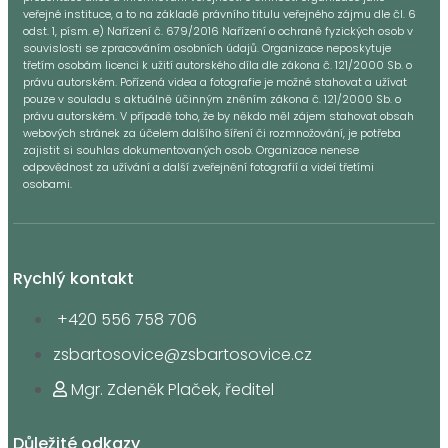
veřejné instituce, a to na základě právního titulu veřejného zájmu dle čl. 6
odst. 1, písm. e) Nařízení č. 679/2016 Nařízení o ochraně fyzických osob v
souvislosti se zpracováním osobních údajů. Organizace neposkytuje
třetím osobám licenci k užití autorského díla dle zákona č. 121/2000 Sb. o
právu autorském. Pořízená videa a fotografie je možné stahovat a užívat
pouze v souladu s aktuálně účinným zněním zákona č. 121/2000 Sb. o
právu autorském. V případě toho, že by někdo měl zájem stahovat obsah
webových stránek za účelem dalšího šíření či rozmnožování, je potřeba
zajistit si souhlas dokumentovaných osob. Organizace nenese
odpovědnost za užívání a další zveřejnění fotografií a videí třetími
osobami.
Rychlý kontakt
+420 556 758 706
zsbartosovice@zsbartosovice.cz
Mgr. Zdeněk Plaček, ředitel
Důležité odkazy