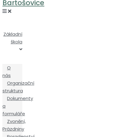
Bartošovice
Základní
škola
O
nás
Organizační
struktura
Dokumenty
a
formuláře
Zvonění,
Prázdniny
Poradenství