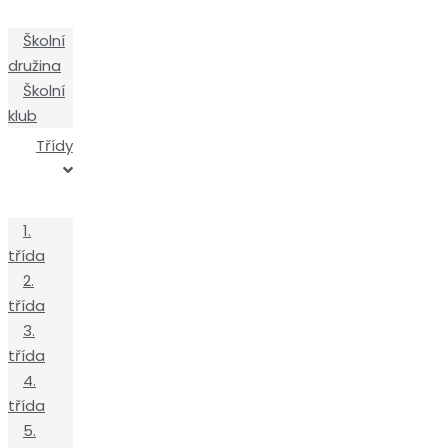
Školní
družina
Školní
klub
Třídy
1.
třída
2.
třída
3.
třída
4.
třída
5.