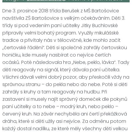
Dne 3. prosince 2018 třída Berušek z MŠ Bartošovice
navštívila ZŠ Bartošovice s velkým očekáváním. Děti 3.
třídy si pod vedením paní učitelky Jitky Buchlovské
připravily velmi bohatý program. Využily mikulášské
tradice a přivítaly nás v tělocvičně, kde mohlo začít
„čertovské řádění“. Děti si společně zahrály čertovskou
honičku, kde musely nasbírat co nejvíce čertích
ocásků. Poté následovala hra „Nebe, peklo, lávka“. Tady
děti reagovaly na signál, který dávala paní učitelka.
Všichni dávali velmi dobrý pozor, aby přeskočili vždy na
správnou stranu – do pekla nebo do nebe. Poté si děti
zahrály s kruhy a tam reagovaly na hudbu. Při
zastavení si musely najít správný domeček dle pokynů
paní učitelky a to nebe – modrý kruh, nebo peklo –
červený kruh. Na závěr nechyběla ani čertí překážková
dráha, které si děti užily asi nejvíce. Za odměnu potom
každý dostal nadílku, ze které měly všechny děti velkou