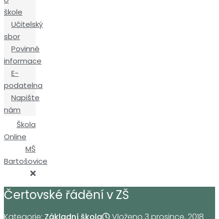
škole
Učitelský
sbor
Povinné
informace
E-
podatelna
Napište
nám
Škola
Online
MŠ
Bartošovice
Čertovské řádění v ZŠ
Kategorie:
Základní škola
Vloženo
3 prosince, 2018