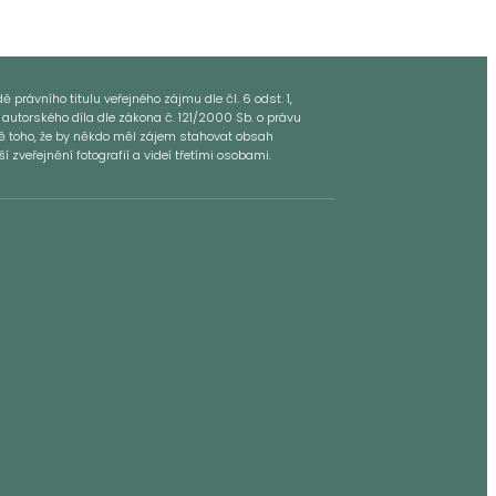
 právního titulu veřejného zájmu dle čl. 6 odst. 1,
 autorského díla dle zákona č. 121/2000 Sb. o právu
dě toho, že by někdo měl zájem stahovat obsah
zveřejnění fotografií a videí třetími osobami.