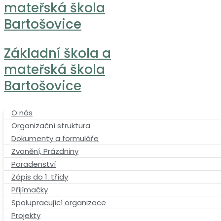
mateřská škola
Bartošovice
Základní škola a
mateřská škola
Bartošovice
O nás
Organizační struktura
Dokumenty a formuláře
Zvonění, Prázdniny
Poradenství
Zápis do 1. třídy
Přijímačky
Spolupracující organizace
Projekty