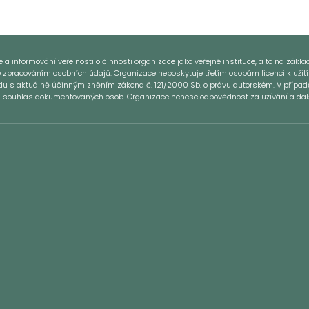
 informování veřejnosti o činnosti organizace jako veřejné instituce, a to na základě
e zpracováním osobních údajů. Organizace neposkytuje třetím osobám licenci k užití
ladu s aktuálně účinným zněním zákona č. 121/2000 Sb. o právu autorském. V přípa
si souhlas dokumentovaných osob. Organizace nenese odpovědnost za užívání a další 