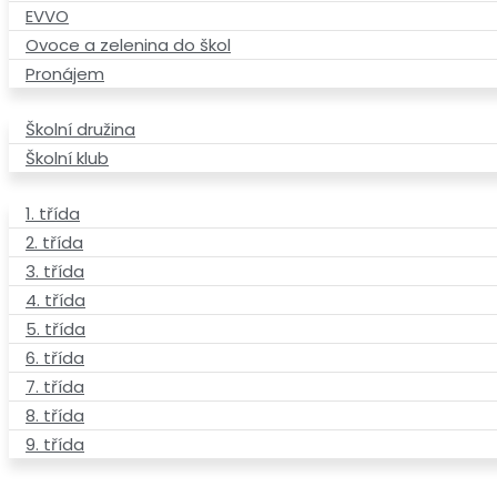
EVVO
Ovoce a zelenina do škol
Pronájem
Školní družina
Školní klub
1. třída
2. třída
3. třída
4. třída
5. třída
6. třída
7. třída
8. třída
9. třída