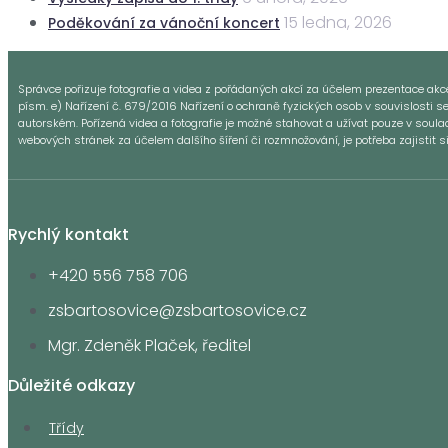
15 ledna, 2026
Poděkování za vánoční koncert
Správce pořizuje fotografie a videa z pořádaných akcí za účelem prezentace akce a
písm. e) Nařízení č. 679/2016 Nařízení o ochraně fyzických osob v souvislosti s
autorském. Pořízená videa a fotografie je možné stahovat a užívat pouze v sou
webových stránek za účelem dalšího šíření či rozmnožování, je potřeba zajistit 
Rychlý kontakt
+420 556 758 706
zsbartosovice@zsbartosovice.cz
Mgr. Zdeněk Plaček, ředitel
Důležité odkazy
Třídy