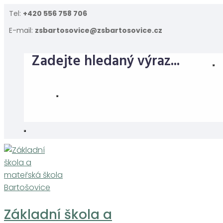
Skip
Tel:
+420 556 758 706
to
E-mail:
zsbartosovice@zsbartosovice.cz
content
Základní škola a