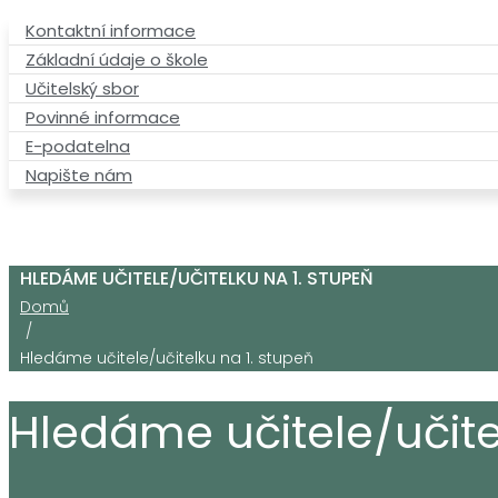
Kontaktní informace
Základní údaje o škole
Učitelský sbor
Povinné informace
E-podatelna
Napište nám
HLEDÁME UČITELE/UČITELKU NA 1. STUPEŇ
Domů
/
Hledáme učitele/učitelku na 1. stupeň
Hledáme učitele/učite