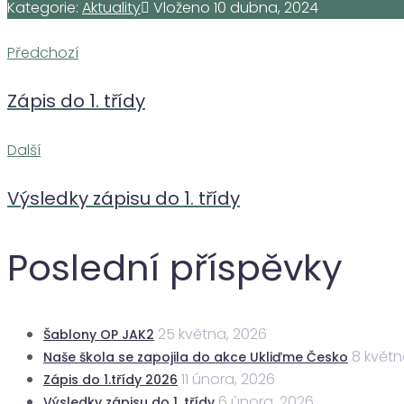
Kategorie:
Aktuality
Vloženo
10 dubna, 2024
Navigace
Předchozí
Předchozí
Zápis do 1. třídy
pro
Další
Další
příspěvek
Výsledky zápisu do 1. třídy
Poslední příspěvky
25 května, 2026
Šablony OP JAK2
8 květn
Naše škola se zapojila do akce Ukliďme Česko
11 února, 2026
Zápis do 1.třídy 2026
6 února, 2026
Výsledky zápisu do 1. třídy