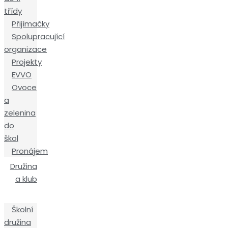
třídy
Přijímačky
Spolupracující
organizace
Projekty
EVVO
Ovoce
a
zelenina
do
škol
Pronájem
Družina
a klub
Školní
družina