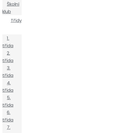
Školní
klub
Třídy
1.
třída
2.
třída
3.
třída
4.
třída
5.
třída
6.
třída
7.