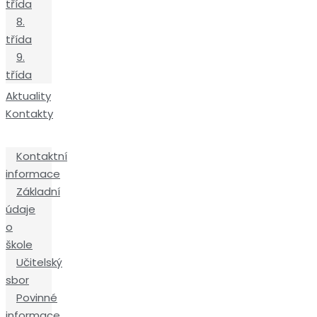
třída
8.
třída
9.
třída
Aktuality
Kontakty
Kontaktní
informace
Základní
údaje
o
škole
Učitelský
sbor
Povinné
informace