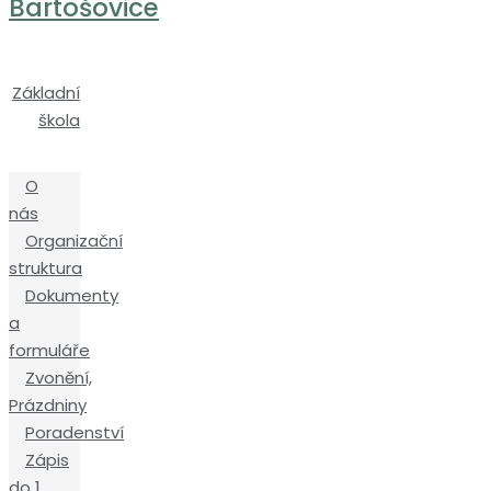
Bartošovice
Základní
škola
O
nás
Organizační
struktura
Dokumenty
a
formuláře
Zvonění,
Prázdniny
Poradenství
Zápis
do 1.