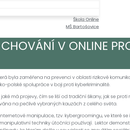
Škola Online
MŠ Bartošovice
 CHOVÁNÍ V ONLINE PR
která byla zaměřena na prevenci v oblasti rizikové komuni
o-polské spolupráce v boji proti kyberkriminalitě.
jaké má projevy, čím se liší od tradiční šikany, jak se proti
ána na pečlivě vybraných kauzách z celého světa.
rnetové manipulace, tzv. kybergroomingu, ve které se int
e a manipulativní techniky útočníci používají. Lektor dem