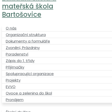
mateřská škola
Bartošovice
O nás
Organizační struktura
Dokumenty a formuláře
Zvonění, Prázdniny
Poradenství
Zápis do 1. třídy
Přijímačky
Spolupracující organizace
Projekty
EVVO
Ovoce a zelenina do škol
Pronájem