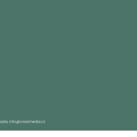
Vrzala, info@visiamedia.cz