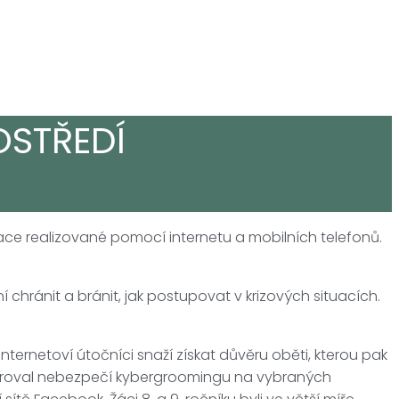
OSTŘEDÍ
kace realizované pomocí internetu a mobilních telefonů.
 ní chránit a bránit, jak postupovat v krizových situacích.
ernetoví útočníci snaží získat důvěru oběti, kterou pak
onstroval nebezpečí kybergroomingu na vybraných