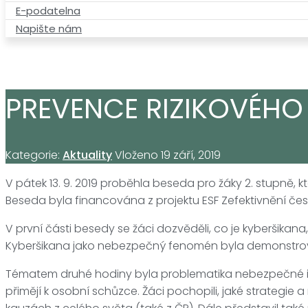
E-podatelna
Napište nám
PREVENCE RIZIKOVÉHO
Kategorie:
Aktuality
Vloženo
19 září, 2019
V pátek 13. 9. 2019 proběhla beseda pro žáky 2. stupně, 
Beseda byla financována z projektu ESF Zefektivnění česk
V první části besedy se žáci dozvěděli, co je kyberšikana, 
Kyberšikana jako nebezpečný fenomén byla demonstrov
Tématem druhé hodiny byla problematika nebezpečné inte
přimějí k osobní schůzce. Žáci pochopili, jaké strategi