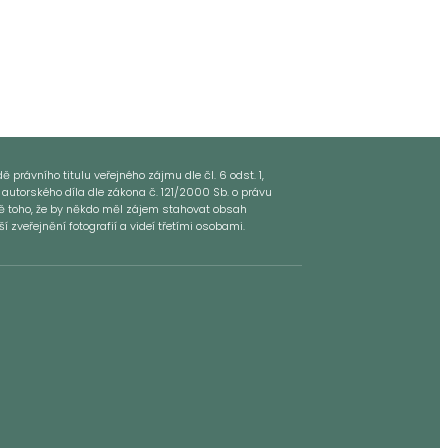
 právního titulu veřejného zájmu dle čl. 6 odst. 1,
 autorského díla dle zákona č. 121/2000 Sb. o právu
dě toho, že by někdo měl zájem stahovat obsah
zveřejnění fotografií a videí třetími osobami.