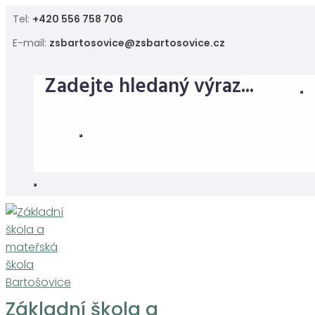
Skip
Tel:
+420 556 758 706
to
E-mail:
zsbartosovice@zsbartosovice.cz
content
Základní škola a