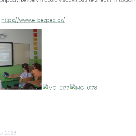
řípady, ke kterým došlo v souvislosti se zneužitím sociální 
:
https://www.e-bezpeci.cz/
a, 2026