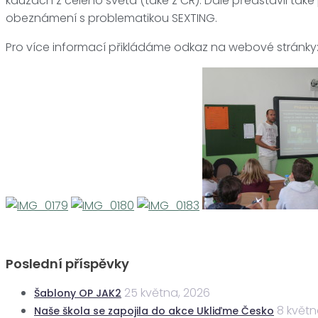
kauzách z celého světa (také z ČR). Dále představil také p
obeznámení s problematikou SEXTING.
Pro více informací přikládáme odkaz na webové stránky
Poslední příspěvky
25 května, 2026
Šablony OP JAK2
8 květn
Naše škola se zapojila do akce Ukliďme Česko