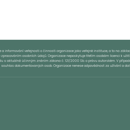
 informování veřejnosti o činnosti organizace jako veřejné instituce, a to na základě
e zpracováním osobních údajů. Organizace neposkytuje třetím osobám licenci k užití
ladu s aktuálně účinným zněním zákona č. 121/2000 Sb. o právu autorském. V přípa
si souhlas dokumentovaných osob. Organizace nenese odpovědnost za užívání a další 