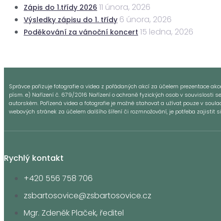
11 února, 2026
Zápis do 1.třídy 2026
6 února, 2026
Výsledky zápisu do 1. třídy
15 ledna, 2026
Poděkování za vánoční koncert
Správce pořizuje fotografie a videa z pořádaných akcí za účelem prezentace akce a
písm. e) Nařízení č. 679/2016 Nařízení o ochraně fyzických osob v souvislosti s
autorském. Pořízená videa a fotografie je možné stahovat a užívat pouze v sou
webových stránek za účelem dalšího šíření či rozmnožování, je potřeba zajistit 
Rychlý kontakt
+420 556 758 706
zsbartosovice@zsbartosovice.cz
Mgr. Zdeněk Plaček, ředitel