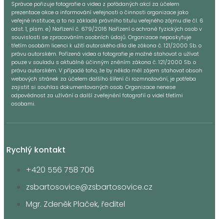
Správce pořizuje fotografie a videa z pořádaných akcí za účelem
prezentace akce a informování veřejnosti o činnosti organizace jako
veřejné instituce, a to na základě právního titulu veřejného zájmu dle čl. 6
odst. 1, písm. e) Nařízení č. 679/2016 Nařízení o ochraně fyzických osob v
souvislosti se zpracováním osobních údajů. Organizace neposkytuje
třetím osobám licenci k užití autorského díla dle zákona č. 121/2000 Sb. o
právu autorském. Pořízená videa a fotografie je možné stahovat a užívat
pouze v souladu s aktuálně účinným zněním zákona č. 121/2000 Sb. o
právu autorském. V případě toho, že by někdo měl zájem stahovat obsah
webových stránek za účelem dalšího šíření či rozmnožování, je potřeba
zajistit si souhlas dokumentovaných osob. Organizace nenese
odpovědnost za užívání a další zveřejnění fotografií a videí třetími
osobami.
Rychlý kontakt
+420 556 758 706
zsbartosovice@zsbartosovice.cz
Mgr. Zdeněk Plaček, ředitel