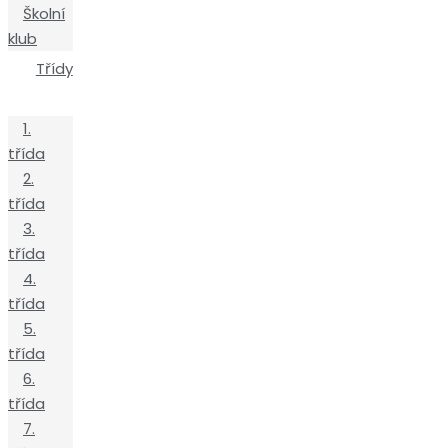
Školní
klub
Třídy
1.
třída
2.
třída
3.
třída
4.
třída
5.
třída
6.
třída
7.