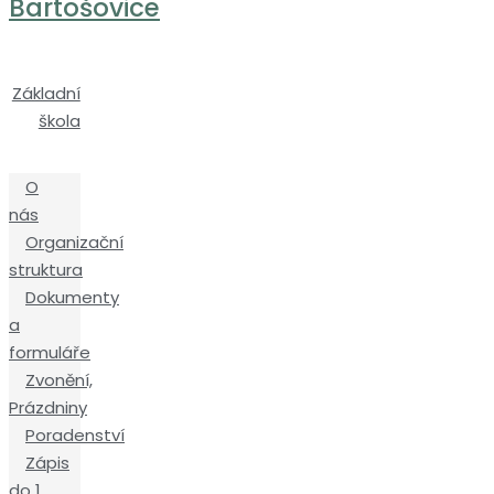
Bartošovice
Základní
škola
O
nás
Organizační
struktura
Dokumenty
a
formuláře
Zvonění,
Prázdniny
Poradenství
Zápis
do 1.