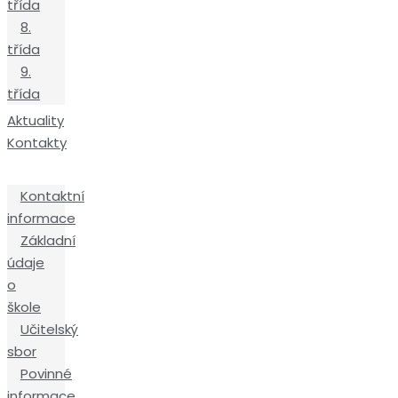
třída
8.
třída
9.
třída
Aktuality
Kontakty
Kontaktní
informace
Základní
údaje
o
škole
Učitelský
sbor
Povinné
informace