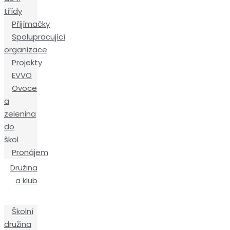
třídy
Přijímačky
Spolupracující
organizace
Projekty
EVVO
Ovoce
a
zelenina
do
škol
Pronájem
Družina
a klub
Školní
družina