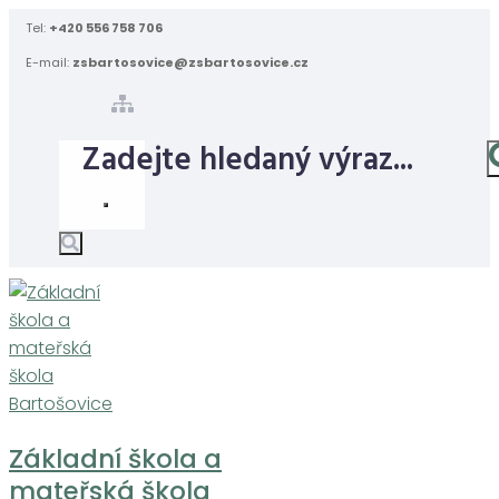
Skip
Tel:
+420 556 758 706
to
E-mail:
zsbartosovice@zsbartosovice.cz
content
Základní škola a
mateřská škola