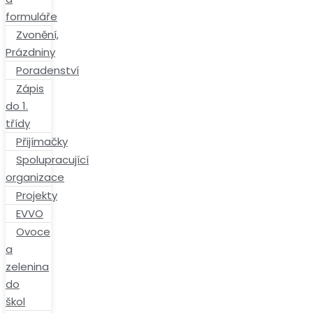
formuláře
Zvonění,
Prázdniny
Poradenství
Zápis
do 1.
třídy
Přijímačky
Spolupracující
organizace
Projekty
EVVO
Ovoce
a
zelenina
do
škol