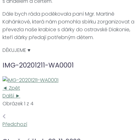
s andělem a čertem.
Dále bych ráda poděkovala paní Mgr. Martině
Kahánkové, která nám pomohla sbírku zorganizovat a
převezla naše krabice s dárky do ostravské Diakonie,
kteří dárky předají potřebným dětem.
DĚKUJEME ♥
IMG-20201211-WA0001
◄ Zpět
Další ►
Obrázek 1 z 4
Navigace
Předchozí
Předchozí
pro
příspěvek