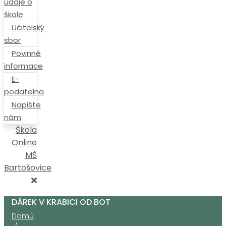
údaje o
škole
Učitelský
sbor
Povinné
informace
E-
podatelna
Napište
nám
Škola
Online
MŠ
Bartošovice
DÁREK V KRABICI OD BOT
Domů