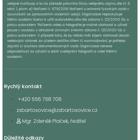
veřejné instituce, a to na základě právního titulu veřejného zájmu dle čl. 6
odst. 1, písm. e) Nařízení č. 679/2016 Nařízení o ochraně fyzických osob v
souvislosti se zpracováním osobních údajů. Organizace neposkytuje
třetím osobám licenci k užití autorského díla dle zákona č. 121/2000 Sb. o
právu autorském. Pořízená videa a fotografie je možné stahovat a užívat
pouze v souladu s aktuálně účinným zněním zákona č. 121/2000 Sb. o
právu autorském. V případě toho, že by někdo měl zájem stahovat obsah
webových stránek za účelem dalšího šíření či rozmnožování, je potřeba
zajistit si souhlas dokumentovaných osob. Organizace nenese
odpovědnost za užívání a další zveřejnění fotografií a videí třetími
osobami.
Rychlý kontakt
+420 556 758 706
zsbartosovice@zsbartosovice.cz
Mgr. Zdeněk Plaček, ředitel
Důležité odkazy