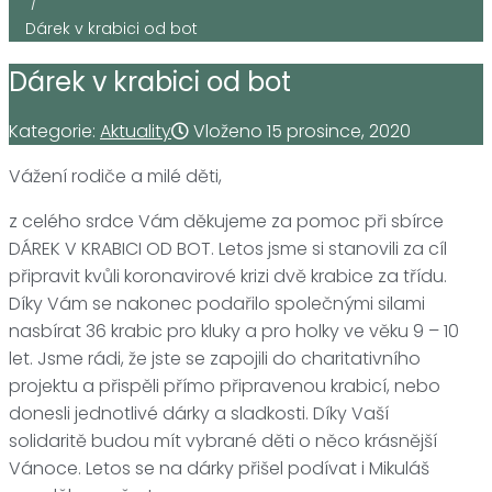
/
Dárek v krabici od bot
Dárek v krabici od bot
Kategorie:
Aktuality
Vloženo
15 prosince, 2020
Vážení rodiče a milé děti,
z celého srdce Vám děkujeme za pomoc při sbírce
DÁREK V KRABICI OD BOT. Letos jsme si stanovili za cíl
připravit kvůli koronavirové krizi dvě krabice za třídu.
Díky Vám se nakonec podařilo společnými silami
nasbírat 36 krabic pro kluky a pro holky ve věku 9 – 10
let. Jsme rádi, že jste se zapojili do charitativního
projektu a přispěli přímo připravenou krabicí, nebo
donesli jednotlivé dárky a sladkosti. Díky Vaší
solidaritě budou mít vybrané děti o něco krásnější
Vánoce. Letos se na dárky přišel podívat i Mikuláš