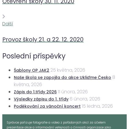
Otevření školy 30. 11. 2020
Další
Další
Provoz školy 21. a 22. 12. 2020
Poslední příspěvky
25 května, 2026
Šablony OP JAK2
8
Naše škola se zapojila do akce Ukliďme Česko
května, 2026
11 února, 2026
Zápis do 1.třídy 2026
6 února, 2026
Výsledky zápisu do 1. třídy
15 ledna, 2026
Poděkování za vánoční koncert
Správce pořizuje fotografie a videa z pořádaných akcí za účelem
prezentace akce a informování veřejnosti o činnosti organizace jako