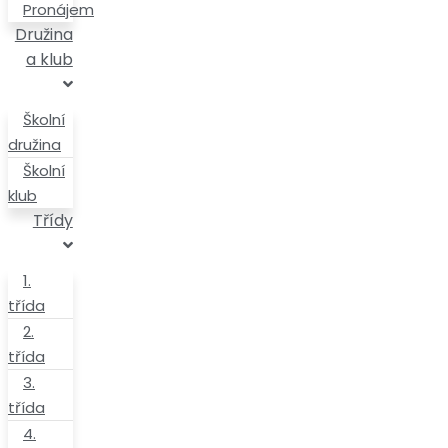
Pronájem
Družina
a klub
Školní
družina
Školní
klub
Třídy
1.
třída
2.
třída
3.
třída
4.