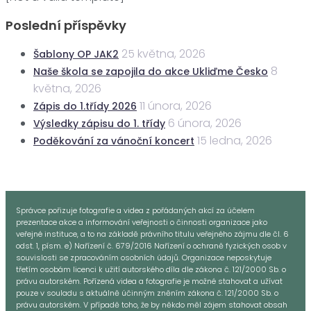
Poslední příspěvky
25 května, 2026
Šablony OP JAK2
8
Naše škola se zapojila do akce Ukliďme Česko
května, 2026
11 února, 2026
Zápis do 1.třídy 2026
6 února, 2026
Výsledky zápisu do 1. třídy
15 ledna, 2026
Poděkování za vánoční koncert
Správce pořizuje fotografie a videa z pořádaných akcí za účelem
prezentace akce a informování veřejnosti o činnosti organizace jako
veřejné instituce, a to na základě právního titulu veřejného zájmu dle čl. 6
odst. 1, písm. e) Nařízení č. 679/2016 Nařízení o ochraně fyzických osob v
souvislosti se zpracováním osobních údajů. Organizace neposkytuje
třetím osobám licenci k užití autorského díla dle zákona č. 121/2000 Sb. o
právu autorském. Pořízená videa a fotografie je možné stahovat a užívat
pouze v souladu s aktuálně účinným zněním zákona č. 121/2000 Sb. o
právu autorském. V případě toho, že by někdo měl zájem stahovat obsah