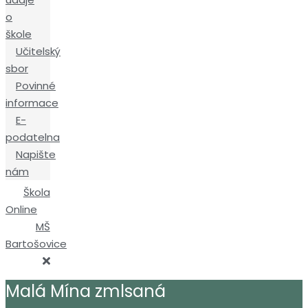
o
škole
Učitelský
sbor
Povinné
informace
E-
podatelna
Napište
nám
Škola
Online
MŠ
Bartošovice
Malá Mína zmlsaná