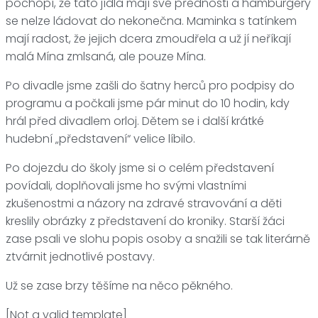
pochopí, že tato jídla mají své přednosti a hamburgery
se nelze ládovat do nekonečna. Maminka s tatínkem
mají radost, že jejich dcera zmoudřela a už jí neříkají
malá Mína zmlsaná, ale pouze Mína.
Po divadle jsme zašli do šatny herců pro podpisy do
programu a počkali jsme pár minut do 10 hodin, kdy
hrál před divadlem orloj. Dětem se i další krátké
hudební „představení“ velice líbilo.
Po dojezdu do školy jsme si o celém představení
povídali, doplňovali jsme ho svými vlastními
zkušenostmi a názory na zdravé stravování a děti
kreslily obrázky z představení do kroniky. Starší žáci
zase psali ve slohu popis osoby a snažili se tak literárně
ztvárnit jednotlivé postavy.
Už se zase brzy těšíme na něco pěkného.
[Not a valid template]