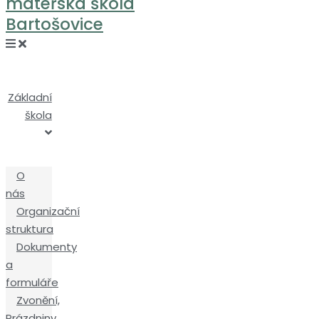
mateřská škola
Bartošovice
Základní
škola
O
nás
Organizační
struktura
Dokumenty
a
formuláře
Zvonění,
Prázdniny