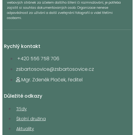
webových stránek za účelem dalšího šíření či rozmnožování, je potřeba
zajistit si souhlas dokumentovaných osob. Organizace nenese
odpovědnost za užívání a další zveřejnění fotografií a videí třetími
osobami.
Rychlý kontakt
+420 556 758 706
zsbartosovice@zsbartosovice.cz
Mgr. Zdeněk Plaček, ředitel
Důležité odkazy
Třídy
Školní družina
Aktuality