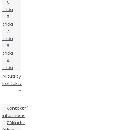
5.
třída
6.
třída
7.
třída
8.
třída
9.
třída
Aktuality
Kontakty
Kontaktní
informace
Základní
údaje