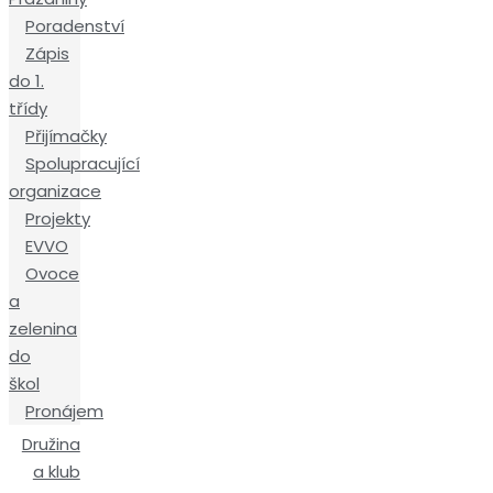
Poradenství
Zápis
do 1.
třídy
Přijímačky
Spolupracující
organizace
Projekty
EVVO
Ovoce
a
zelenina
do
škol
Pronájem
Družina
a klub