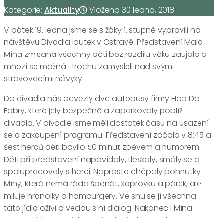
Kategorie:
Aktuality
Vloženo
30 ledna, 2018
V pátek 19. ledna jsme se s žáky 1. stupně vypravili na
návštěvu Divadla loutek v Ostravě. Představení Malá
Mína zmlsaná všechny děti bez rozdílu věku zaujalo a
mnozí se možná i trochu zamysleli nad svými
stravovacími návyky.
Do divadla nás odvezly dva autobusy firmy Hop Do
Fabry, které jely bezpečně a zaparkovaly poblíž
divadla. V divadle jsme měli dostatek času na usazení
se a zakoupení programu. Představení začalo v 8:45 a
šest herců děti bavilo 50 minut zpěvem a humorem.
Děti při představení napovídaly, tleskaly, smály se a
spolupracovaly s herci. Naprosto chápaly pohnutky
Míny, která nemá ráda špenát, koprovku a párek, ale
miluje hranolky a hamburgery. Ve snu se jí všechna
tato jídla oživí a vedou s ní dialog. Nakonec i Mína