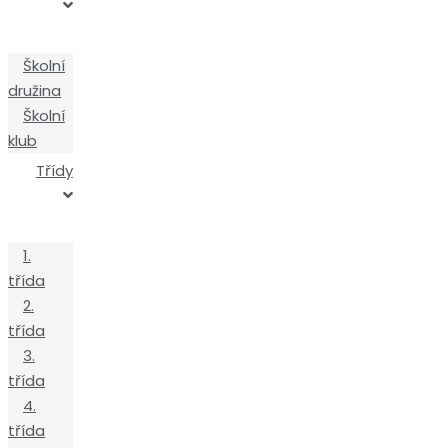
Školní
družina
Školní
klub
Třídy
1.
třída
2.
třída
3.
třída
4.
třída